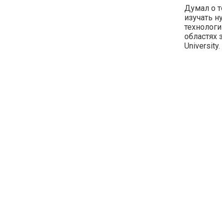
Думал о т
изучать н
технологи
областях 
University