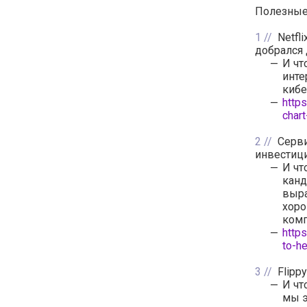
Полезные 
1
Netfl
добрался 
И чт
инте
кибе
http
char
2
Серви
инвестиц
И чт
канд
выра
хоро
комп
http
to-he
3
Flipp
И чт
мы э