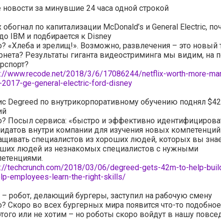
новости за минувшие 24 часа одной строкой
ix обогнал по капитализации McDonald’s и General Electric, по
до IBM и подбирается к Disney
о? «Хлеба и зрелищ!». Возможно, развлечения – это новый
рнета? Результаты гиганта видеостриминга мы видим, на 
рспорт?
s://www.recode.net/2018/3/6/17086244/netflix-worth-more-mar
t-2017-ge-general-electric-ford-disney
с Degreed по внутрикорпоративному обучению поднял $4
ий
о? Посыл сервиса: «быстро и эффективно идентифицирова
идатов внутри компании для изучения новых компетенций
щивать специалистов из хороших людей, которых вы знае
ших людей из незнакомых специалистов с нужными
етенциями.
s://techcrunch.com/2018/03/06/degreed-gets-42m-to-help-build
lp-employees-learn-the-right-skills/
y – робот, делающий бургеры, заступил на рабочую смену
о? Скоро во всех бургерных мира появится что-то подобно
того или не хотим – но роботы скоро войдут в нашу повс