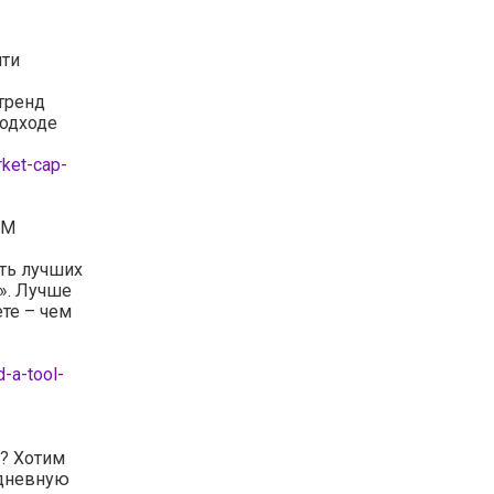
чти
 тренд
подходе
ket-cap-
2M
ть лучших
». Лучше
те – чем
-a-tool-
е? Хотим
едневную