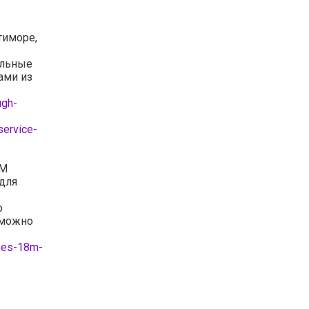
тиморе,
альные
ами из
ugh-
service-
8M
для
о
 можно
ses-18m-