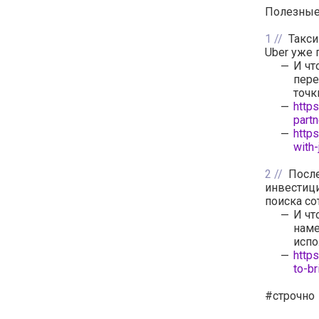
Полезные 
1
Такси
Uber уже 
И чт
пере
точк
http
partn
http
with
2
После
инвестиц
поиска с
И чт
наме
испо
http
to-br
#строчно