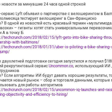
новости за минувшие 24 часа одной строкой
-сервис Lyft объявил о партнерстве с велошерингом в Бал
полмесяца тестирует велошеринг в Сан-Франциско
о? В одной из новостей есть красивый термин «мультимод
возки» – гиганты хотят стать универсальными перевозчик
и А в точку Б.
s://techcrunch.com/2018/02/15/lyft-gets-into-bike-sharing-thro
ership-with-baltimore/
s://techcrunch.com/2018/01/31/uber-is-piloting-a-bike-sharing-
-jump/
 двухлетней подготовки сегодня запустился и получил $1
ий рекрутинговый сервис
Uncommon.co
, использующий ИИ 
отрудников
о? Если алгоритмы ИИ будут давать хорошие результаты, т
чается новый рынок – сбор и торговля данными, которые
льзовать для работы алгоритмов
s://techcrunch.com/2018/02/15/uncommon-iq-launches-and-rai
ing-objectivity-and-efficiency-to-hiring/