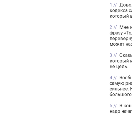
1
Довол
кодекса с
который в
2
Мне к
фразу «То
переверну
может нас
3
Оказы
который м
не цель.
4
Вообщ
самую рис
сильнее. 
большого
5
В кон
надо нача