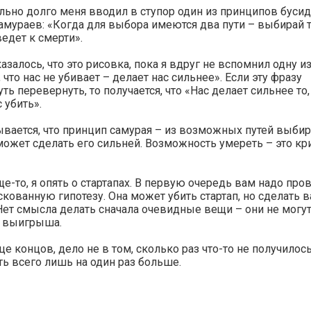
ьно долго меня вводил в ступор один из принципов бусид
амураев: «Когда для выбора имеются два пути – выбирай т
едет к смерти».
азалось, что это рисовка, пока я вдруг не вспомнил одну 
, что нас не убивает – делает нас сильнее». Если эту фразу
ть перевернуть, то получается, что «Нас делает сильнее то,
 убить».
вается, что принцип самурая – из возможных путей выбира
ожет сделать его сильней. Возможность умереть – это кри
е-то, я опять о стартапах. В первую очередь вам надо про
кованную гипотезу. Она может убить стартап, но сделать в
Нет смысла делать сначала очевидные вещи – они не могут
 выигрыша.
це концов, дело не в том, сколько раз что-то не получилос
ть всего лишь на один раз больше.