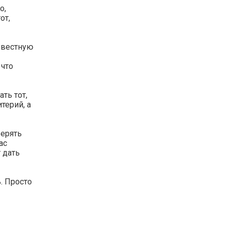
о,
от,
известную
 что
ть тот,
терий, а
верять
ас
 дать
ь. Просто