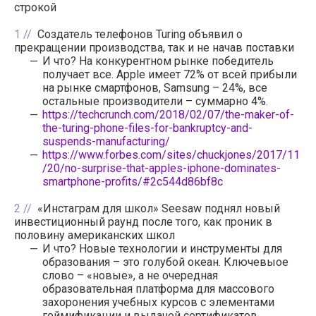
строкой
1
Создатель телефонов Turing объявил о
прекращении производства, так и не начав поставки
И что? На конкурентном рынке победитель
получает все. Apple имеет 72% от всей прибыли
на рынке смартфонов, Samsung – 24%, все
остальные производители – суммарно 4%.
https://techcrunch.com/2018/02/07/the-maker-of-
the-turing-phone-files-for-bankruptcy-and-
suspends-manufacturing/
https://www.forbes.com/sites/chuckjones/2017/11
/20/no-surprise-that-apples-iphone-dominates-
smartphone-profits/#2c544d86bf8c
2
«Инстаграм для школ» Seesaw поднял новый
инвестиционный раунд после того, как проник в
половину американских школ
И что? Новые технологии и инструменты для
образования – это голубой океан. Ключевыое
слово – «новые», а не очередная
образовательная платформа для массового
захоронения учебных курсов с элементами
геймификации и выдачей сертификатов.