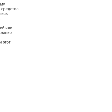
ому
, средства
лись
.
рибыли.
 рынке
и этот