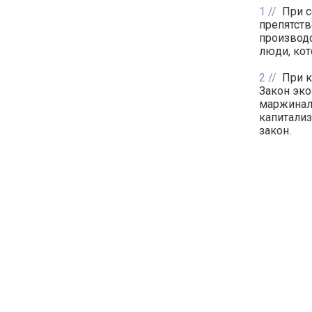
1
При с
препятств
производс
люди, кот
2
При к
Закон эко
маржиналь
капитализ
закон.