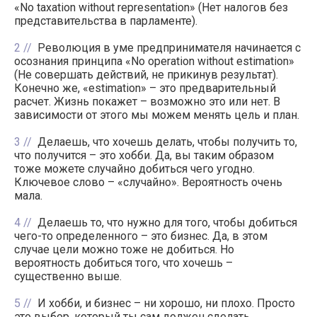
«No taxation without representation» (Нет налогов без
представительства в парламенте).
2
Революция в уме предпринимателя начинается с
осознания принципа «No operation without estimation»
(Не совершать действий, не прикинув результат).
Конечно же, «estimation» – это предварительный
расчет. Жизнь покажет – возможно это или нет. В
зависимости от этого мы можем менять цель и план.
3
Делаешь, что хочешь делать, чтобы получить то,
что получится – это хобби. Да, вы таким образом
тоже можете случайно добиться чего угодно.
Ключевое слово – «случайно». Вероятность очень
мала.
4
Делаешь то, что нужно для того, чтобы добиться
чего-то определенного – это бизнес. Да, в этом
случае цели можно тоже не добиться. Но
вероятность добиться того, что хочешь –
существенно выше.
5
И хобби, и бизнес – ни хорошо, ни плохо. Просто
это выбор, который ты сам должен сделать.