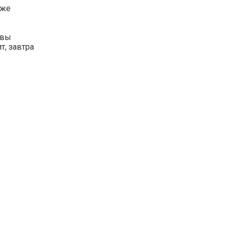
уже
 вы
т, завтра