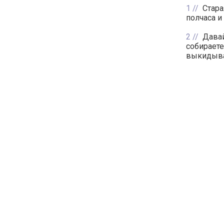
1
Стара
полчаса и 
2
Давай
собираете
выкидыват