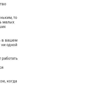
ство
ньким, то
4% малых
ших
ь в вашем
 ни одной
т работать
ся
ое, когда