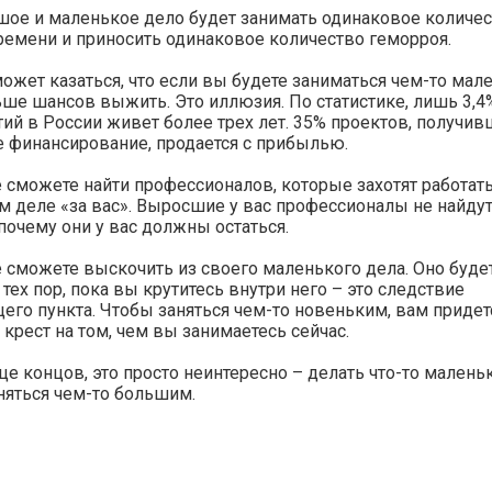
ое и маленькое дело будет занимать одинаковое количе
емени и приносить одинаковое количество геморроя.
ожет казаться, что если вы будете заниматься чем-то мале
ьше шансов выжить. Это иллюзия. По статистике, лишь 3,
ий в России живет более трех лет. 35% проектов, получив
 финансирование, продается с прибылью.
 сможете найти профессионалов, которые захотят работат
 деле «за вас». Выросшие у вас профессионалы не найдут
почему они у вас должны остаться.
 сможете выскочить из своего маленького дела. Оно буде
 тех пор, пока вы крутитесь внутри него – это следствие
го пункта. Чтобы заняться чем-то новеньким, вам придет
 крест на том, чем вы занимаетесь сейчас.
це концов, это просто неинтересно – делать что-то маленьк
няться чем-то большим.