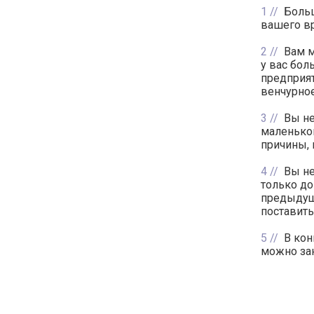
1
Больш
вашего вр
2
Вам м
у вас бол
предприят
венчурное
3
Вы не
маленьком
причины, 
4
Вы не
только до
предыдуще
поставить
5
В кон
можно за