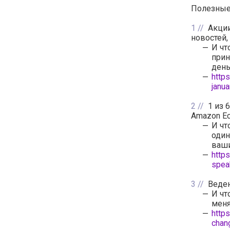
Полезные 
1
Акции
новостей
И чт
прин
день
http
janu
2
1 из 
Amazon Ec
И чт
один
ваш
http
spea
3
Веде
И чт
меня
http
chan