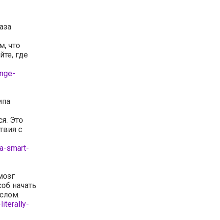
аза
м, что
йте, где
nge-
ипа
я. Это
твия с
a-smart-
мозг
соб начать
ыслом.
iterally-