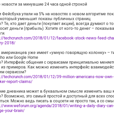
новости за минувшие 24 часа одной строкой
 Фейсбука упали на 5% на новостях о новом алгоритме пок
, который уменьшит показы публичных страниц
о? Те, кто дает деньги (покупает акции), всегда думают о то
осит деньги (прибыль). Хотите от кого-то денег – показыва
ги.
s://techcrunch.com/2018/01/12/facebook-stock-news-feed-cha
ary-2018/
6 американцев уже имеет «умную говорящую колонку» – т
ho или Google Home
о? Интерфейс общения с сервисами принципиально меняетс
 из примеров. Как можно изменить интерфейс взаимодейс
им сервисом?
s://techcrunch.com/2018/01/12/39-million-americans-now-own-
ker-report-claims/
ние дневника может в буквальном смысле изменить ваш 
о? Возможно, это самый простой и доступный для всех спо
ться. Можно ведь писать в соцсети не просто так, а со см
s://www.weforum.org/agenda/2018/01/writing-a-daily-diary-can-l
ge-your-brain/