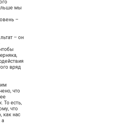
ого
Дальше мы
ровень –
льтат – он
о
 чтобы
ерняка,
одействия
того вряд
тим
ено, что
лее
 То есть,
му, что
 как нас
 а