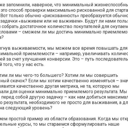
же запомнили, наверное, что минимальный жизнеспособн
 это способ проверки максимально рискованной для старт
 Вот только обычно «рискованность» преобразуется обычно
задачки «выживем или не выживем». Будут ли нами польз
и собрать достаточное количество покупателей для окупае
словами – сможем ли мы достичь минимально приемлемо
а?
игнув выживаемости, мы можем все время повышать для
нимальной приемлемости – например, увеличивать количе
ей за счет улучшения конверсии. Это – путь последовател
того, что у нас есть.
тим ли мы чего-то большего? Хотим ли мы совершить
ный скачок? Если мы хотим качественно изменяться – знач
явится качественно другая метрика, не та, которую мы
вали для оценки минимально приемлемого результата. М
 перед собой другую задачку – как нам добиться максима
 результата, необходимого не просто для выживания, а дл
 на следующий уровень?
ем простой пример из области образования. Когда мы от
тельные курсы, то мы стараемся сформулировать наше