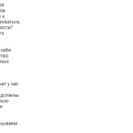
ый
апа
 к
оваться,
мости?
го
 себя
ство
ьных
ит у нас
ы должны
льно
я
крываем