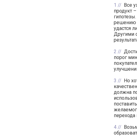
1
Все у
продукт –
гипотезы.
решению 
удастся л
Другими 
результат
2
Дост
порог ми
покупател
улучшений 
3
Но хо
качествен
должна по
использо
поставить
желаемого
перехода
4
Возьм
образова