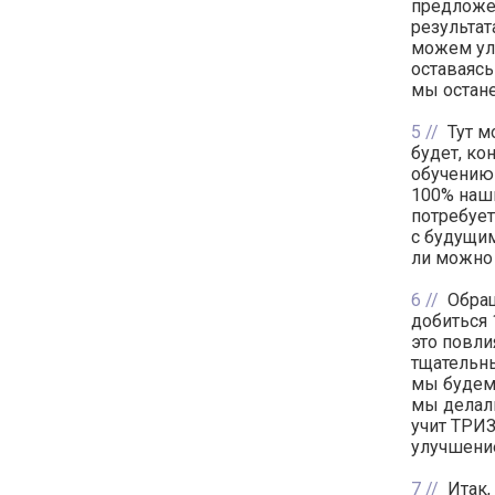
предложе
результа
можем улу
оставаясь
мы остан
5
Тут м
будет, ко
обучению 
100% наши
потребует
с будущим
ли можно 
6
Обращ
добиться 
это повли
тщательны
мы будем
мы делали
учит ТРИЗ
улучшение
7
Итак,