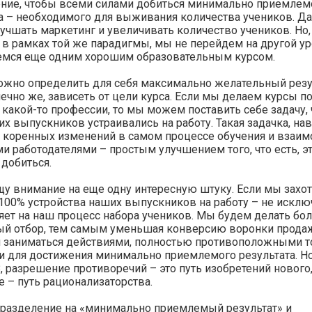
ние, чтобы всеми силами добиться минимально приемлем
та – необходимого для выживания количества учеников. 
чшать маркетинг и увеличивать количество учеников. Но,
 в рамках той же парадигмы, мы не перейдем на другой у
емся еще одним хорошим образовательным курсом.
ожно определить для себя максимально желательный резу
нечно же, зависеть от цели курса. Если мы делаем курсы п
какой-то профессии, то мы можем поставить себе задачу,
х выпускников устраивались на работу. Такая задачка, нав
 коренных изменений в самом процессе обучения и взаим
и работодателями – простым улучшением того, что есть, э
добиться.
у внимание на еще одну интересную штуку. Если мы захо
100% устройства наших выпускников на работу – не исключ
яет на наш процесс набора учеников. Мы будем делать бо
й отбор, тем самым уменьшая конверсию воронки продаж.
 заниматься действиями, полностью противоположными то
 для достижения минимально приемлемого результата. Но,
, разрешение противоречий – это путь изобретений нового,
 – путь рационализаторства.
 разделение на «минимально приемлемый результат» и