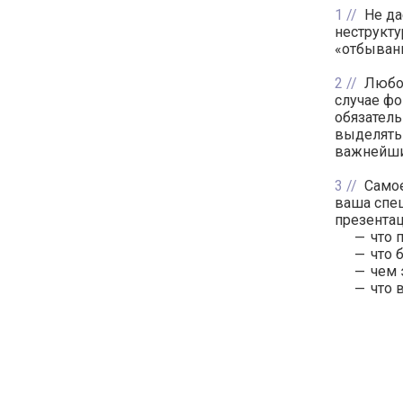
1
Не да
неструкту
«отбывани
2
Любой
случае фо
обязатель
выделять 
важнейших
3
Самое
ваша спец
презентац
что 
что 
чем 
что 