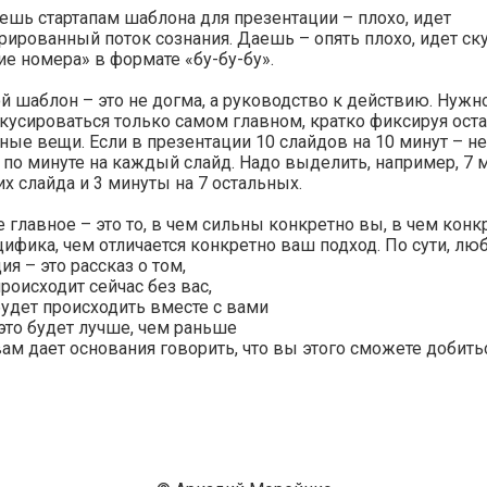
ешь стартапам шаблона для презентации – плохо, идет
рированный поток сознания. Даешь – опять плохо, идет ск
е номера» в формате «бу-бу-бу».
 шаблон – это не догма, а руководство к действию. Нуж
кусироваться только самом главном, кратко фиксируя ост
ные вещи. Если в презентации 10 слайдов на 10 минут – н
по минуте на каждый слайд. Надо выделить, например, 7 м
 слайда и 3 минуты на 7 остальных.
 главное – это то, в чем сильны конкретно вы, в чем конк
ифика, чем отличается конкретно ваш подход. По сути, лю
ия – это рассказ о том,
происходит сейчас без вас,
будет происходить вместе с вами
это будет лучше, чем раньше
вам дает основания говорить, что вы этого сможете добить