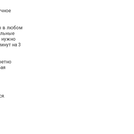
учное
но в любом
альные
е нужно
инут на 3
ретно
бая
ся.