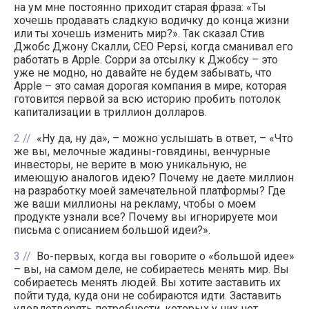
на ум мне постоянно приходит старая фраза: «Ты
хочешь продавать сладкую водичку до конца жизни
или ты хочешь изменить мир?». Так сказал Стив
Джобс Джону Скалли, CEO Pepsi, когда сманивал его
работать в Apple. Сорри за отсылку к Джобсу – это
уже не модно, но давайте не будем забывать, что
Apple – это самая дорогая компания в мире, которая
готовится первой за всю историю пробить потолок
капитализации в триллион долларов.
2
«Ну да, ну да», – можно услышать в ответ, – «Что
же вы, мелочные жадины-говядины, венчурные
инвесторы, не верите в мою уникальную, не
имеющую аналогов идею? Почему не даете миллион
на разработку моей замечательной платформы? Где
же ваши миллионы на рекламу, чтобы о моем
продукте узнали все? Почему вы игнорируете мои
письма с описанием большой идеи?».
3
Во-первых, когда вы говорите о «большой идее»
– вы, на самом деле, не собираетесь менять мир. Вы
собираетесь менять людей. Вы хотите заставить их
пойти туда, куда они не собираются идти. Заставить
удовлетворять потребности, которых у них нет.