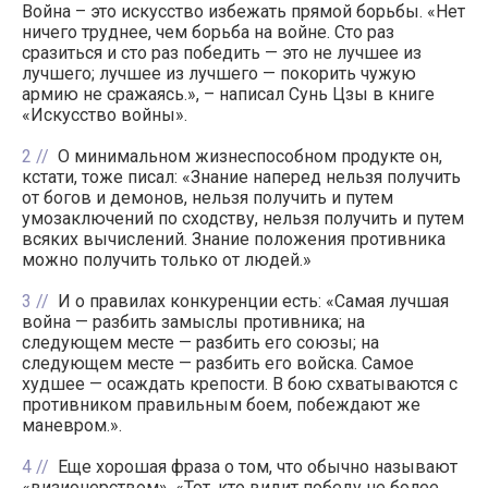
Война – это искусство избежать прямой борьбы. «Нет
ничего труднее, чем борьба на войне. Сто раз
сразиться и сто раз победить — это не лучшее из
лучшего; лучшее из лучшего — покорить чужую
армию не сражаясь.», – написал Сунь Цзы в книге
«Искусство войны».
2
О минимальном жизнеспособном продукте он,
кстати, тоже писал: «Знание наперед нельзя получить
от богов и демонов, нельзя получить и путем
умозаключений по сходству, нельзя получить и путем
всяких вычислений. Знание положения противника
можно получить только от людей.»
3
И о правилах конкуренции есть: «Самая лучшая
война — разбить замыслы противника; на
следующем месте — разбить его союзы; на
следующем месте — разбить его войска. Самое
худшее — осаждать крепости. В бою схватываются с
противником правильным боем, побеждают же
маневром.».
4
Еще хорошая фраза о том, что обычно называют
«визионерством». «Тот, кто видит победу не более