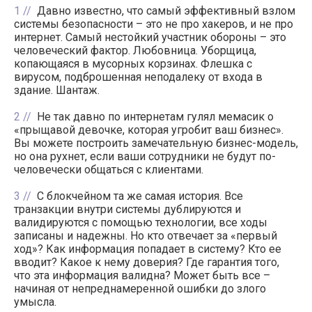
1
Давно известно, что самый эффективный взлом
системы безопасности – это не про хакеров, и не про
интернет. Самый нестойкий участник обороны – это
человеческий фактор. Любовница. Уборщица,
копающаяся в мусорных корзинах. Флешка с
вирусом, подброшенная неподалеку от входа в
здание. Шантаж.
2
Не так давно по интернетам гулял мемасик о
«прыщавой девочке, которая угробит ваш бизнес».
Вы можете построить замечательную бизнес-модель,
но она рухнет, если ваши сотрудники не будут по-
человечески общаться с клиентами.
3
С блокчейном та же самая история. Все
транзакции внутри системы дублируются и
валидируются с помощью технологии, все ходы
записаны и надежны. Но кто отвечает за «первый
ход»? Как информация попадает в систему? Кто ее
вводит? Какое к нему доверия? Где гарантия того,
что эта информация валидна? Может быть все –
начиная от непреднамеренной ошибки до злого
умысла.