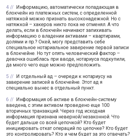
4
Информацию, автоматически попадающая в
блокчейн из платежных систем, с определенной
натяжкой можно признать высоконадежной. Но с
натяжкой – хакеров никто пока не отменял. А что
делать, если в блокчейн начинают запихивать
информацию о владении активами – квартирами,
долями и пр.? Окей, могу представить себе
специальное нотариальное заверение первой записи
в блокчейне. Но тут опять человеческий фактор –
девочка ошиблась при вводе, нотариуса подкупили,
да много чего еще можно предположить.
5
И отдельный ад – очереди к нотариусу на
заверение записей в блокчейне. Этот ад я
специально вынес в отдельный пункт.
6
Информация об активе в блокчейн-систему
введена, с этим активом проведено еще 100
вторичных транзакций. Через год исходная
информация признана неверной/незаконной. Что
будет дальше со всей цепочкой? Кто будет
инициировать откат операций по цепочке? Кто будет
это контролировать? Кто и чем будет за это отвечать?