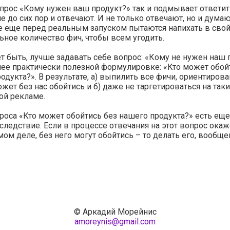
прос «Кому нужен ваш продукт?» так и подмывает ответит
е до сих пор и отвечают. И не только отвечают, но и думаю
е еще перед реальным запуском пытаются напихать в свой
ное количество фич, чтобы всем угодить.
 быть, лучше задавать себе вопрос: «Кому не нужен наш 
лее практически полезной формулировке: «Кто может обой
одукта?». В результате, а) выпилить все фичи, ориентиров
может без нас обойтись и б) даже не таргетироваться на та
ой рекламе.
роса «Кто может обойтись без нашего продукта?» есть еще
следствие. Если в процессе отвечания на этот вопрос окаже
амом деле, без него могут обойтись – то делать его, вообщем
© Аркадий Морейнис
amoreynis@gmail.com