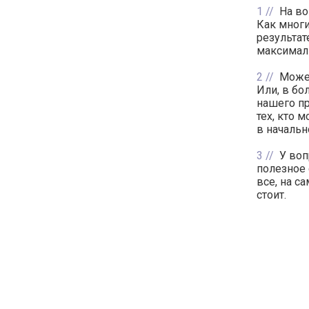
1
На во
Как многи
результат
максималь
2
Может
Или, в бо
нашего пр
тех, кто 
в начальн
3
У воп
полезное 
все, на с
стоит.