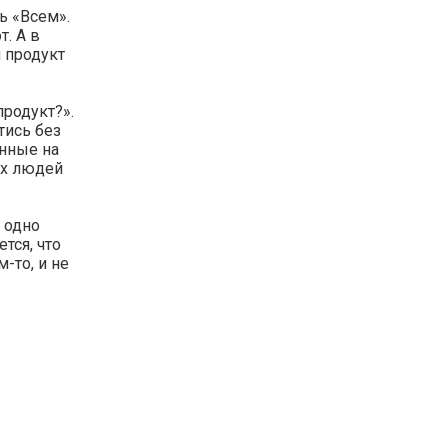
ь «Всем».
т. А в
 продукт
продукт?».
тись без
анные на
ких людей
 одно
тся, что
-то, и не