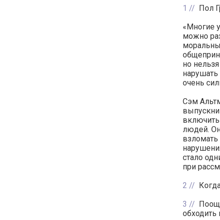
1
Пол Г
«Многие у
можно раз
моральны
общеприня
но нельзя
нарушать 
очень сил
Сэм Альтм
выпускник
включить 
людей. Он
взломать 
нарушения
стало одн
при рассм
2
Когда
3
Поощр
обходить 