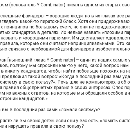
рэм (основатель Y Combinator) писал в одном из старых сво
спешные фаундеры – хорошие люди, но в их глазах все р
глядеть какой-то пиратский блеск. Хотя они придерживаю
х принципов по большому счету, но они не придерживают
тых стандартов в деталях. Их нельзя назвать »плохими па
 назвать и »хорошими парнями«. Им доставляет удовольст
правила, которые они считают непринципиальными. Это к
ьно связано с необходимой для фаундеров изобретательно
ан [нынешний глава Y Combinator] – один из наших самых
ов, поэтому мы спросили как-то у него, какой вопрос нам
в анкету кандидатов, чтобы найти побольше похожих на н
 предложил такой вопрос: »Когда в последний раз вам уд
систему в свою пользу?«. Речь шла не компьютерах, а об 
 правил общепринятых правил в своих интересах. С тех по
им из важных ответов, на которые мы обращали особое в
отрении кандидатов.»
 вы в последний раз сами «ломали систему»?
яете ли вы своих детей, если они у вас есть, «ломать сист
или нарушать правила в свою пользу?