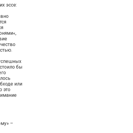
их эссе:
авно
тся
ся
рнями«,
вие
ачество
стью.
 успешных
 стоило бы
его
алось
обходе или
р это
нимание
ему» –