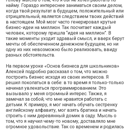
найму. Гораздо интереснее заниматься своим делом,
когда твой результат в будущем, положительный или
отрицательный, является следствием твоих действий
в настоящем. Мой мозг часто генерировал крутые
бизнес-идеи на миллион. Так посчитает каждый
человек, которому пришла “идея на миллион”. В
такие моменты уходит здравый смысл, и вверх берут
мечты об обеспеченном денежном будущем, но ни
одну из них невозможно было реализовать, ввиду
разных обстоятельств.
На первом уроке «Основ бизнеса для школьников»
Алексей подробно рассказал о том, что можно
построить бизнес исходя из своих интересов. Я
решил покопаться в себе: в то время я только-только
начинал увлекаться программированием. Это
вызывало у меня огромный интерес. Также, я
замечал за собой, что мне нравится работать с
детьми. К примеру, я мог начать обучать сестренку
английскому алфавиту, мог взять братика и начать
строить с ним деревянный домик в саду. Мысль о
том, что я научил чему-то новому, доставляло мне
огромное удовольствие. Так со временем и родилась