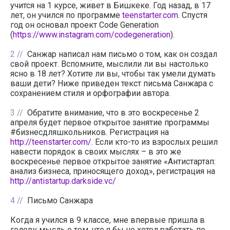
учится на 1 курсе, живет в Бишкеке. Год назад, в 17
лет, он учился по программе
teenstarter.com
. Спустя
год он основал проект Code Generation
(
https://www.instagram.com/codegeneration
).
2
Санжар написал нам письмо о том, как он создал
свой проект. Вспомните, мыслили ли вы настолько
ясно в 18 лет? Хотите ли вы, чтобы так умели думать
ваши дети? Ниже приведен текст письма Санжара с
сохранением стиля и орфографии автора.
3
Обратите внимание, что в это воскресенье 2
апреля будет первое открытое занятие программы
#бизнесдляшкольников. Регистрация на
http://teenstarter.com/
. Если кто-то из взрослых решил
навести порядок в своих мыслях – в это же
воскресенье первое открытое занятие «Антистартап:
анализ бизнеса, приносящего доход», регистрация на
http://antistartup.darkside.vc/
4
Письмо Санжара
Когда я учился в 9 классе, мне впервые пришла в
голову мысль о том, что я бы не хотел работать по