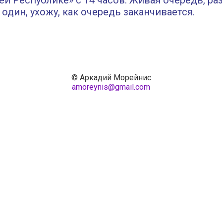
й Республике» с 14 часов. Живая очередь, ра
 один, ухожу, как очередь заканчивается.
© Аркадий Морейнис
amoreynis@gmail.com