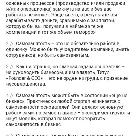
основных процессов (производство и/или продажи
и/или операционка) замкнута на вас и без вас
работать не может. Чаще всего, в результате вы
зарабатываете деньги, сравнимые с зарплатой,
которую бы вы получали в найме за те же
компетенции и тот же объем геморроя.
2
Самозанятость – это не обязательно работа в
одиночку. Можно быть учредителем компании, иметь
сотрудников, но быть самозанятым.
3
Как ни странно, но главная задача основателя –
не руководить бизнесом, а им владеть. Титул
«Founder & CEO» – это не орден на груди, а признание
несовершенства.
4
Самозанятость может быть в состоянии «еще не
бизнес». Практически любой стартап начинается с
самозанятости основателей. Они делают основную
работу сами, но самое главное – экспериментируют и
ищут модель, которая поможет превратить
самозанятость в бизнес.
5
Самозанятость может быть состоянии «уже не