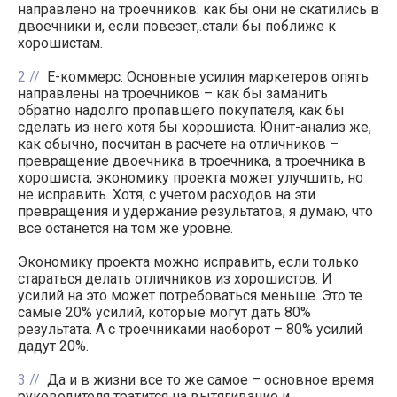
направлено на троечников: как бы они не скатились в
двоечники и, если повезет,.стали бы поближе к
хорошистам.
2
Е-коммерс. Основные усилия маркетеров опять
направлены на троечников – как бы заманить
обратно надолго пропавшего покупателя, как бы
сделать из него хотя бы хорошиста. Юнит-анализ же,
как обычно, посчитан в расчете на отличников –
превращение двоечника в троечника, а троечника в
хорошиста, экономику проекта может улучшить, но
не исправить. Хотя, с учетом расходов на эти
превращения и удержание результатов, я думаю, что
все останется на том же уровне.
Экономику проекта можно исправить, если только
стараться делать отличников из хорошистов. И
усилий на это может потребоваться меньше. Это те
самые 20% усилий, которые могут дать 80%
результата. А с троечниками наоборот – 80% усилий
дадут 20%.
3
Да и в жизни все то же самое – основное время
руководителя тратится на вытягивание и