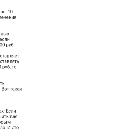
не: 10
лечения
жных
 если
00 руб.
оставляет
оставлять
 руб, то
сть
 Вот такая
/
ах. Если
учитывая
торым
ло. И это