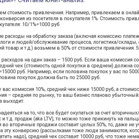
ции»? Считаем юнит-анализ:
ем стоимость привлечения. Например, привлекаем в онлай
 конверсия из посетителя в покупателя 1%. Стоимость прив
купателя: 10/1%=1000 руб
е расходы на обработку заказа (включая комиссию плате
алоги и людей/обслуживание процесса, логистика/склады,
й товар и т.д.) возьмем в 50% от стоимости привлечения. 5
 расходов на один заказ – 1500 руб. Если ваша комиссия с
редний чек (стоимость одной покупки в среднем) должна с
15000 руб. Например, если половина покупок у вас по 5000
ловина покупок должна быть по 25000 руб.
у вас комиссия 10%, средний чек ниже 15000 руб, а стоимо
ия – средняя по рынку, то ваш бизнес планово убыточный.
а выходит.
надеяться на то, что все будет окупаться за счет вторичных
 и т.д. продаж (aka LTV), то можно тоже прикинуть на пальц
 во вторичные продажи составит целых 50%, то, даже не 
на эту конверсию (рассылками тоже люди занимаются, ко
атить надо), средний чек составит 10000 руб, что тоже нема