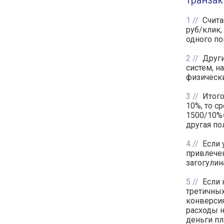
транзак
1
Счита
руб/клик,
одного по
2
Други
систем, н
физически
3
Итого
10%, то с
1500/10%=
другая по
4
Если 
привлечен
загогулин
5
Если 
третичных
конверсия
расходы 
деньги пл